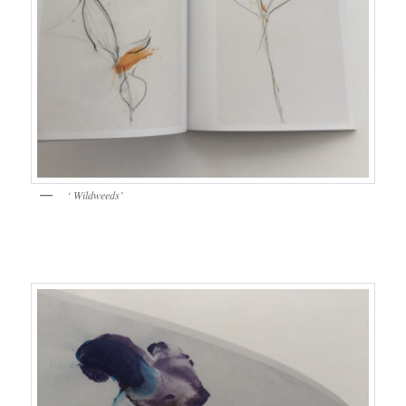
‘ Wildweeds’