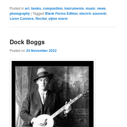
Posted in
art
,
books
,
composition
,
instruments
,
music
,
news
,
photography
|
Tagged
Blank Forms Edition
,
electric souvenir
,
Loren Connors
,
Recital
,
sijme storm
Dock Boggs
Posted on
24 November 2022