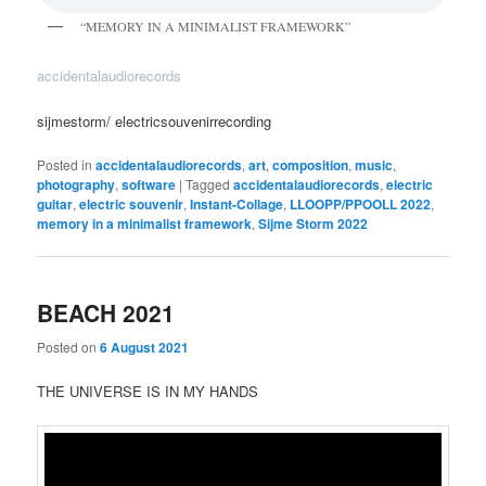
“MEMORY IN A MINIMALIST FRAMEWORK”
accidentalaudiorecords
sijmestorm/ electricsouvenirrecording
Posted in
accidentalaudiorecords
,
art
,
composition
,
music
,
photography
,
software
|
Tagged
accidentalaudiorecords
,
electric
guitar
,
electric souvenir
,
Instant-Collage
,
LLOOPP/PPOOLL 2022
,
memory in a minimalist framework
,
Sijme Storm 2022
BEACH 2021
Posted on
6 August 2021
THE UNIVERSE IS IN MY HANDS