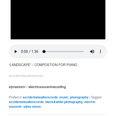
“LANDSCAPE” / COMPOSTION FOR PIANO
accidentalaudiorecords
sijmestorm / electricsouvenirrecording
Posted in
accidentalaudiorecords
,
music
,
photography
|
Tagged
accidentalaudiorecords
,
black&white photography
,
electric
souvenir
,
sijme storm