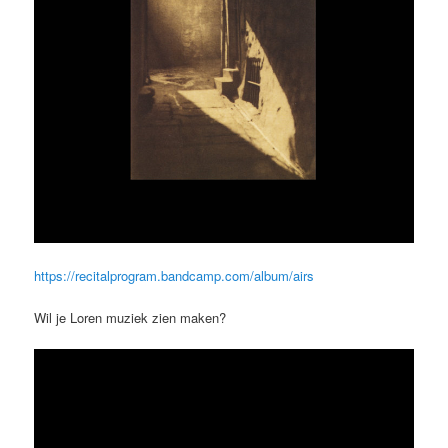
h
ttps://recitalprogram.bandcamp.com/album/airs
Wil je Loren muziek zien maken?