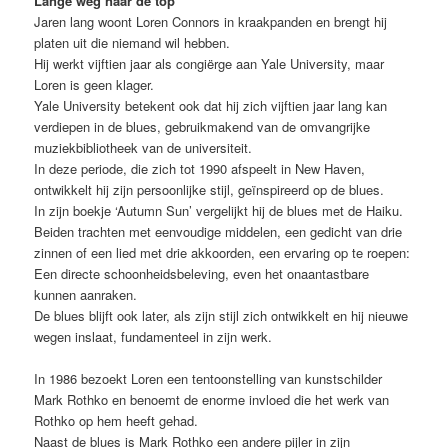
Lange weg naar de top
Jaren lang woont Loren Connors in kraakpanden en brengt hij
platen uit die niemand wil hebben.
Hij werkt vijftien jaar als congiërge aan Yale University, maar
Loren is geen klager.
Yale University betekent ook dat hij zich vijftien jaar lang kan
verdiepen in de blues, gebruikmakend van de omvangrijke
muziekbibliotheek van de universiteit.
In deze periode, die zich tot 1990 afspeelt in New Haven,
ontwikkelt hij zijn persoonlijke stijl, geïnspireerd op de blues.
In zijn boekje ‘Autumn Sun’ vergelijkt hij de blues met de Haiku.
Beiden trachten met eenvoudige middelen, een gedicht van drie
zinnen of een lied met drie akkoorden, een ervaring op te roepen:
Een directe schoonheidsbeleving, even het onaantastbare
kunnen aanraken.
De blues blijft ook later, als zijn stijl zich ontwikkelt en hij nieuwe
wegen inslaat, fundamenteel in zijn werk.
In 1986 bezoekt Loren een tentoonstelling van kunstschilder
Mark Rothko en benoemt de enorme invloed die het werk van
Rothko op hem heeft gehad.
Naast de blues is Mark Rothko een andere pijler in zijn