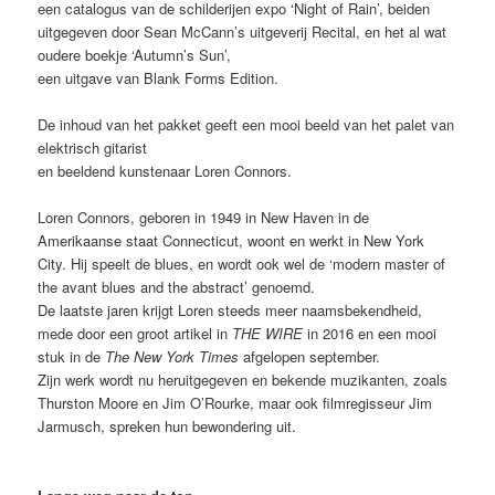
een catalogus van de schilderijen expo ‘Night of Rain’, beiden
uitgegeven door Sean McCann’s uitgeverij Recital, en het al wat
oudere boekje ‘Autumn’s Sun’,
een uitgave van Blank Forms Edition.
De inhoud van het pakket geeft een mooi beeld van het palet van
elektrisch gitarist
en beeldend kunstenaar Loren Connors.
Loren Connors, geboren in 1949 in New Haven in de
Amerikaanse staat Connecticut, woont en werkt in New York
City. Hij speelt de blues, en wordt ook wel de ‘modern master of
the avant blues and the abstract’ genoemd.
De laatste jaren krijgt Loren steeds meer naamsbekendheid,
mede door een groot artikel in
THE WIRE
in 2016 en een mooi
stuk in de
The New York Times
afgelopen september.
Zijn werk wordt nu heruitgegeven en bekende muzikanten, zoals
Thurston Moore en Jim O’Rourke, maar ook filmregisseur Jim
Jarmusch, spreken hun bewondering uit.