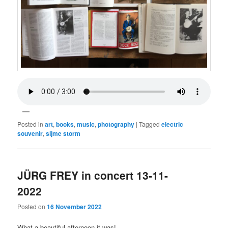
Posted in
art
,
books
,
music
,
photography
|
Tagged
electric
souvenir
,
sijme storm
JÜRG FREY in concert 13-11-
2022
Posted on
16 November 2022
What a beautiful afternoon it was!