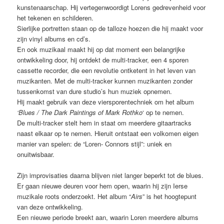
kunstenaarschap. Hij vertegenwoordigt Lorens gedrevenheid voor
het tekenen en schilderen.
Sierlijke portretten staan op de talloze hoezen die hij maakt voor
zijn vinyl albums en cd’s.
En ook muzikaal maakt hij op dat moment een belangrijke
ontwikkeling door, hij ontdekt de multi-tracker, een 4 sporen
cassette recorder, die een revolutie ontketent in het leven van
muzikanten. Met de multi-tracker kunnen muzikanten zonder
tussenkomst van dure studio’s hun muziek opnemen.
Hij maakt gebruik van deze viersporentechniek om het album
‘Blues / The Dark Paintings of Mark Rothko
‘ op te nemen.
De multi-tracker stelt hem in staat om meerdere gitaartracks
naast elkaar op te nemen. Hieruit ontstaat een volkomen eigen
manier van spelen: de “Loren- Connors stijl”: uniek en
onuitwisbaar.
Zijn improvisaties daarna blijven niet langer beperkt tot de blues.
Er gaan nieuwe deuren voor hem open, waarin hij zijn Ierse
muzikale roots onderzoekt. Het album “
Airs
” is het hoogtepunt
van deze ontwikkeling.
Een nieuwe periode breekt aan, waarin Loren meerdere albums