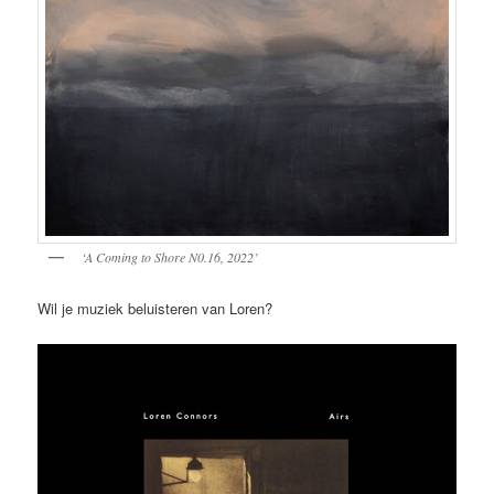
‘A Coming to Shore N0.16, 2022’
Wil je muziek beluisteren van Loren?