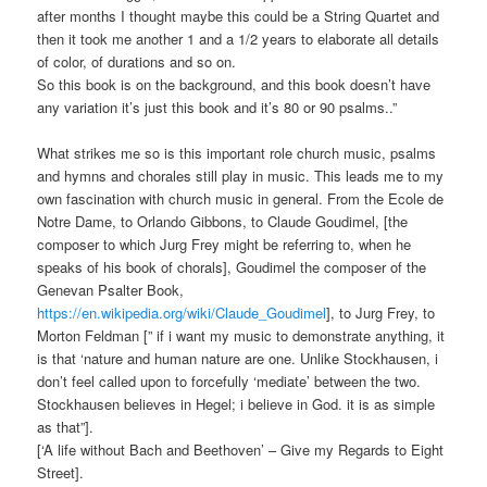
after months I thought maybe this could be a String Quartet and
then it took me another 1 and a 1/2 years to elaborate all details
of color, of durations and so on.
So this book is on the background, and this book doesn’t have
any variation it’s just this book and it’s 80 or 90 psalms..”
What strikes me so is this important role church music, psalms
and hymns and chorales still play in music. This leads me to my
own fascination with church music in general. From the Ecole de
Notre Dame, to Orlando Gibbons, to Claude Goudimel, [the
composer to which Jurg Frey might be referring to, when he
speaks of his book of chorals], Goudimel the composer of the
Genevan Psalter Book,
https://en.wikipedia.org/wiki/Claude_Goudimel
], to Jurg Frey, to
Morton Feldman [” if i want my music to demonstrate anything, it
is that ‘nature and human nature are one. Unlike Stockhausen, i
don’t feel called upon to forcefully ‘mediate’ between the two.
Stockhausen believes in Hegel; i believe in God. it is as simple
as that”].
[‘A life without Bach and Beethoven’ – Give my Regards to Eight
Street].